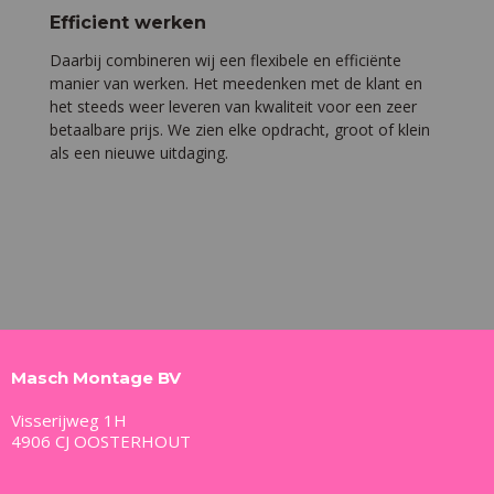
Efficient werken
Daarbij combineren wij een flexibele en efficiënte
manier van werken. Het meedenken met de klant en
het steeds weer leveren van kwaliteit voor een zeer
betaalbare prijs. We zien elke opdracht, groot of klein
als een nieuwe uitdaging.
Masch Montage BV
Visserijweg 1H
4906 CJ OOSTERHOUT